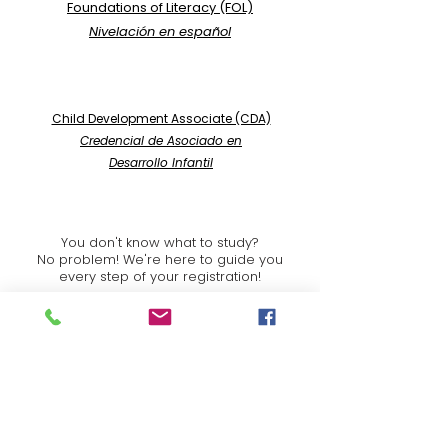
Foundations of Literacy (FOL)
Nivelación en español
Child Development Associate (CDA)
Credencial de Asociado en
Desarrollo Infantil
You don't know what to study?
No problem! We're here to guide you
every step of your registration!
​​Contact us at 📧
info@thefamilyplacedc.org
.
Don't forget to share your name and phone!
Or call us at 📞
(202) 265-0149
.
¿No sabes qué estudiar?
¡No te preocupes! Estamos aquí para
guiarte en tu proceso de selección.